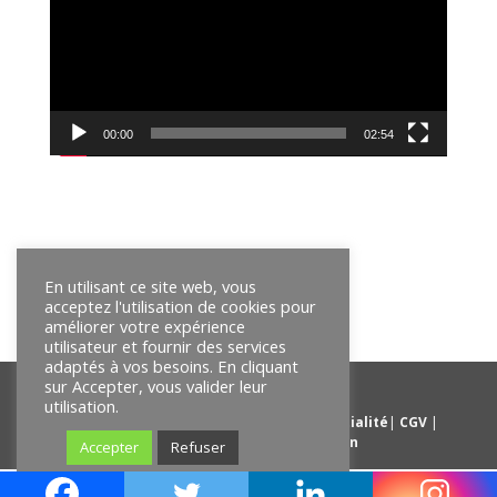
00:00
02:54
En utilisant ce site web, vous
acceptez l'utilisation de cookies pour
améliorer votre expérience
utilisateur et fournir des services
adaptés à vos besoins. En cliquant
sur Accepter, vous valider leur
utilisation.
Mentions légales
|
Politique de confidentialité
|
CGV
|
mediation de la consommation
Accepter
Refuser