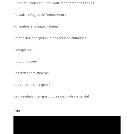
Rituel de nouvelle lune pour manifester ses rêves
Retraite « Vague de Renouveau »
Formation massage crânien
Calendrier énergétique des saisons chinoises
thérapie emdr
ho’oponopono
Les différents chakras
Les chakras c’est quoi ?
Les bienfaits thérapeutiques des bols de cristal
emdr
Lecteur
vidéo