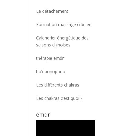
Le détachement
Formation massage crânien
Calendrier énergétique des
saisons chinoises
thérapie emdr
ho’oponopono
Les différents chakras
Les chakras c’est quoi ?
emdr
Lecteur
vidéo