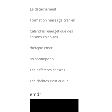
Le détachement
Formation massage crânien
Calendrier énergétique des
saisons chinoises
thérapie emdr
ho’oponopono
Les différents chakras
Les chakras c’est quoi ?
emdr
Lecteur
vidéo