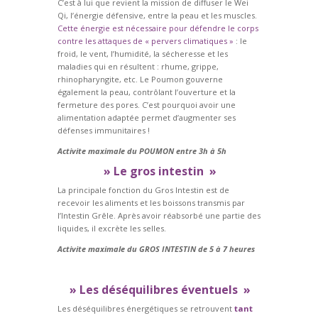
C’est à lui que revient la mission de diffuser le Wei
Qi, l’énergie défensive, entre la peau et les muscles.
Cette énergie est nécessaire pour défendre le corps
contre les attaques de « pervers climatiques »
: le
froid, le vent, l’humidité, la sécheresse et les
maladies qui en résultent : rhume, grippe,
rhinopharyngite, etc. Le Poumon gouverne
également la peau, contrôlant l’ouverture et la
fermeture des pores. C’est pourquoi avoir une
alimentation adaptée permet d’augmenter ses
défenses immunitaires !
Activite maximale du POUMON entre 3h à 5h
» Le gros intestin »
La principale fonction du Gros Intestin est de
recevoir les aliments et les boissons transmis par
l’Intestin Grêle. Après avoir réabsorbé une partie des
liquides, il excrète les selles.
Activite maximale du
GROS INTESTIN
de 5 à 7 heures
» Les déséquilibres éventuels »
Les déséquilibres énergétiques se retrouvent
tant