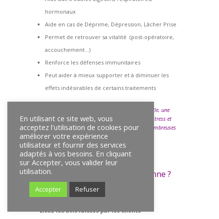
hormonaux
Aide en cas de Déprime, Dépression, Lâcher Prise
Permet de retrouver sa vitalité (post-opératoire,
accouchement…)
Renforce les défenses immunitaires
Peut aider à mieux supporter et à diminuer les
effets indésirables de certains traitements
La réflexologie plantaire chinoise et dimensionnelle, une
En utilisant ce site web, vous
méthode naturelle pour se ressourcer, gérer son stress et
acceptez l'utilisation de cookies pour
libérer ses tensions, la réflexologie possède de nombreuses
améliorer votre expérience
vertues.
utilisateur et fournir des services
adaptés à vos besoins. En cliquant
sur Accepter, vous valider leur
utilisation.
Comment savoir si cela fonctionne ?
Accepter
Refuser
Testez vous-même maintenant
Lisez les avis laissés par les clients