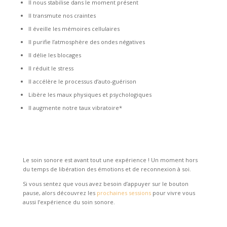
Il nous stabilise dans le moment présent
Il transmute nos craintes
Il éveille les mémoires cellulaires
Il purifie l’atmosphère des ondes négatives
Il délie les blocages
Il réduit le stress
Il accélère le processus d’auto-guérison
Libère les maux physiques et psychologiques
Il augmente notre taux vibratoire*
Le soin sonore est avant tout une expérience ! Un moment hors
du temps de libération des émotions et de reconnexion à soi.
Si vous sentez que vous avez besoin d’appuyer sur le bouton
pause, alors découvrez les
prochaines sessions
pour vivre vous
aussi l’expérience du soin sonore.