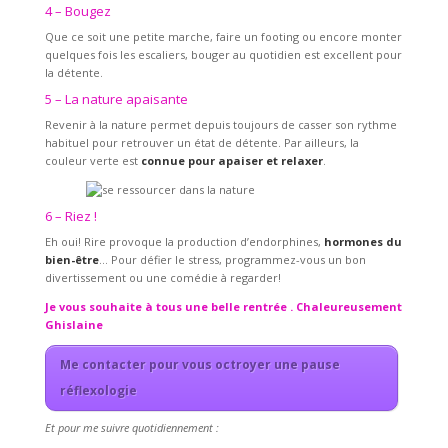
4 – Bougez
Que ce soit une petite marche, faire un footing ou encore monter
quelques fois les escaliers, bouger au quotidien est excellent pour
la détente.
5 – La nature apaisante
Revenir à la nature permet depuis toujours de casser son rythme
habituel pour retrouver un état de détente. Par ailleurs, la
couleur verte est
connue pour apaiser et relaxer
.
6 – Riez !
Eh oui! Rire provoque la production d’endorphines,
hormones du
bien-être
… Pour défier le stress, programmez-vous un bon
divertissement ou une comédie à regarder!
Je vous souhaite à tous une belle rentrée . Chaleureusement
Ghislaine
Me contacter pour vous octroyer une pause
réflexologie
Et pour me suivre quotidiennement :