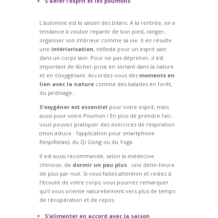
S’aérer l’esprit et les poumons
L’automne est la saison des bilans. A la rentrée, on a
tendance à vouloir repartir de bon pied, ranger,
organiser son intérieur comme sa vie. Il en résulte
une
intériorisation
, néfaste pour un esprit sain
dans un corps sain. Pour ne pas déprimer, il est
important de lâcher-prise en sortant dans la nature
et en s’oxygénant. Accordez-vous des
moments en
lien avec la nature
comme des balades en forêt,
du jardinage…
S’oxygéner est essentiel
pour votre esprit, mais
aussi pour votre Poumon ! En plus de prendre l’air,
vous pouvez pratiquer des exercices de respiration
(mon astuce : l’application pour smartphone
RespiRelax), du Qi Gong ou du Yoga.
Il est aussi recommandé, selon la médecine
chinoise, de
dormir un peu plus
: une demi-heure
de plus par nuit. Si vous faites attention et restez à
l’écoute de votre corps, vous pourrez remarquer
qu’il vous oriente naturellement vers plus de temps
de récupération et de repos.
S’alimenter en accord avec la saison