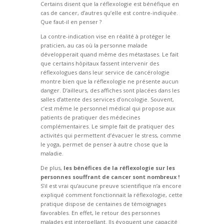
Certains disent que la réflexologie est bénéfique en
cas de cancer, d’autres qu’elle est contre-indiquée.
Que faut-il en penser ?
La contre-indication vise en réalité à protéger le
praticien, au cas où la personne malade
développerait quand même des métastases. Le fait
que certains hôpitaux fassent intervenir des
réflexologues dans leur service de cancérologie
montre bien que la réflexologie ne présente aucun
danger. D’ailleurs, des affiches sont placées dans les
salles d’attente des services d’oncologie. Souvent,
c’est même le personnel médical qui propose aux
patients de pratiquer des médecines
complémentaires. Le simple fait de pratiquer des
activités qui permettent d’évacuer le stress, comme
le yoga, permet de penser à autre chose que la
maladie.
De plus,
les bénéfices de la réflexologie sur les
personnes souffrant de cancer sont nombreux !
S’il est vrai qu’aucune preuve scientifique n’a encore
expliqué comment fonctionnait la réflexologie, cette
pratique dispose de centaines de témoignages
favorables. En effet, le retour des personnes
malades est interpellant. Ils évoquent une capacité