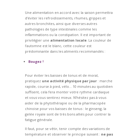
Une alimentation en accord avec la saison permettra
d’éviter les refroidissements, rhumes, grippes et
autres bronchites, ainsi que diverses autres
pathologies de type intestinales comme les
inflammations ou la constipation. Il est important de
privilégier une
alimentation locale
. La couleur de
l’automne est le blanc, cette couleur est
prédominante dans les aliments recommandés :
Bougez !
Pour éviter les baisses de tonus et de moral,
pratiquez
une activité physique par jour
: marche
rapide, course à pied, vélo… 10 minutes au quotidien
suffisent, cela fera monter votre rythme cardiaque
et vous vous sentirez mieux. N’hésitez pas à vous
aider de la phytothérapie ou de la pharmacopée
chinoise pour vos baisses de tonus : le ginseng, la
gelée royale sont de très bons alliés pour contrer la
fatigue générale.
Il faut, pour se vêtir, tenir compte des variations de
température et observer le principe suivant :
ne pas